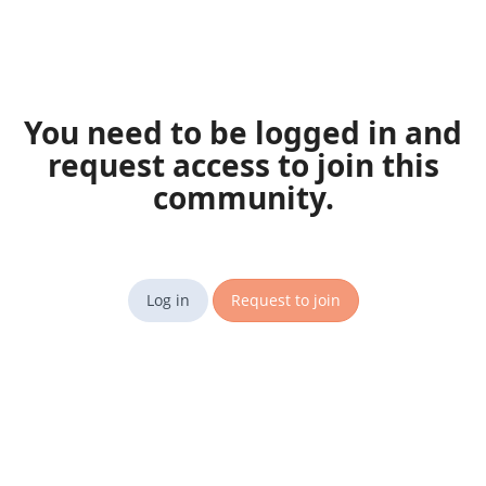
You need to be logged in and
request access to join this
community.
Log in
Request to join